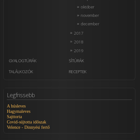
október
november
december
2017
2018
2019
GYALOGTÚRÁK
SÍTÚRÁK
TALÁLKOZÓK
RECEPTEK
Legfrissebb
A húsleves
Hagymaleves
Sajttorta
Covid-sújtotta időszak
Velence - Dinnyési fertő