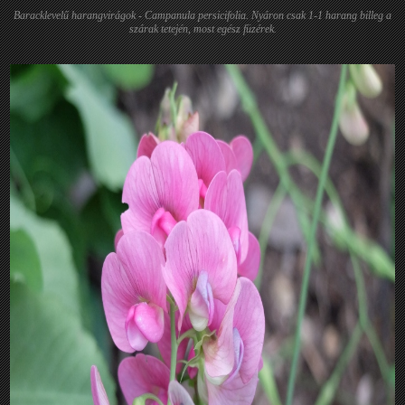
Baracklevelű harangvirágok - Campanula persicifolia. Nyáron csak 1-1 harang billeg a
szárak tetején, most egész füzérek.