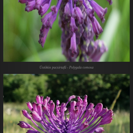
Üstökös pacsirtafű - Polygala comosa