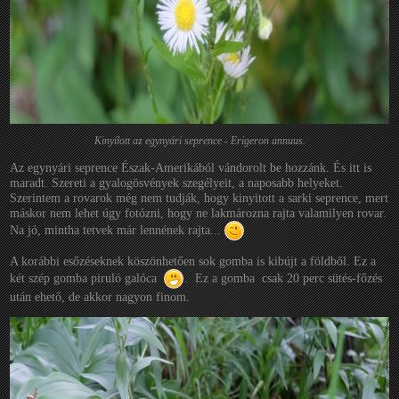
Kinyílott az egynyári seprence - Erigeron annuus.
Az egynyári seprence Észak-Amerikából vándorolt be hozzánk. És itt is
maradt. Szereti a gyalogösvények szegélyeit, a naposabb helyeket.
Szerintem a rovarok még nem tudják, hogy kinyitott a sarki seprence, mert
máskor nem lehet úgy fotózni, hogy ne lakmározna rajta valamilyen rovar.
Na jó, mintha tetvek már lennének rajta...
A korábbi esőzéseknek köszönhetően sok gomba is kibújt a földből. Ez a
két szép gomba piruló galóca
. Ez a gomba csak 20 perc sütés-főzés
után ehető, de akkor nagyon finom.