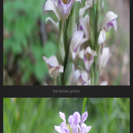
Sok ibolyás gérbics