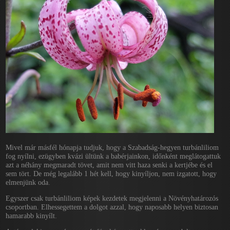
Mivel már másfél hónapja tudjuk, hogy a Szabadság-hegyen turbánliliom
fog nyílni, ezügyben kvázi ültünk a babérjainkon, időnként meglátogattuk
azt a néhány megmaradt tövet, amit nem vitt haza senki a kertjébe és el
sem tört. De még legalább 1 hét kell, hogy kinyíljon, nem izgatott, hogy
elmenjünk oda.
Egyszer csak turbánliliom képek kezdetek megjelenni a Növényhatározós
csoportban. Elhessegettem a dolgot azzal, hogy naposabb helyen biztosan
hamarabb kinyílt.