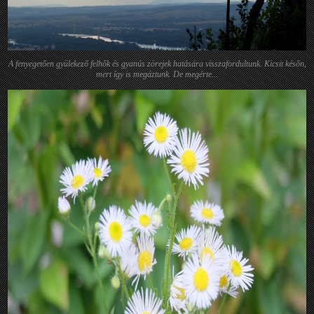
A fenyegetően gyülekező felhők és gyanús zörejek hatására visszafordultunk. Kicsit későn,
mert így is megáztunk. De megérte...