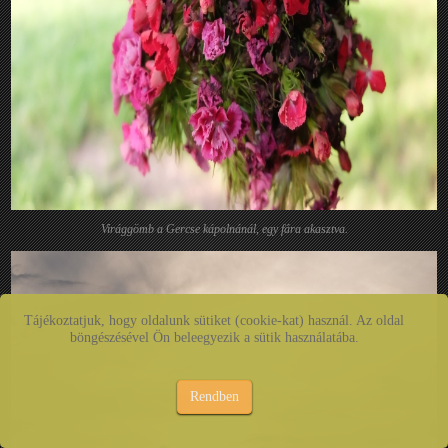
Virággömb a Gercse kápolnánál, egy fára akasztva.
Tájékoztatjuk, hogy oldalunk sütiket (cookie-kat) használ. Az oldal
böngészésével Ön beleegyezik a sütik használatába.
Rendben