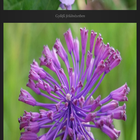
Gyíkfű felülnézetben