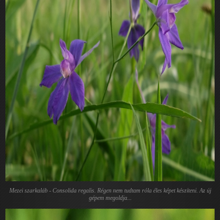
Mezei szarkaláb - Consolida regalis. Régen nem tudtam róla éles képet készíteni. Az új
gépem megoldja...