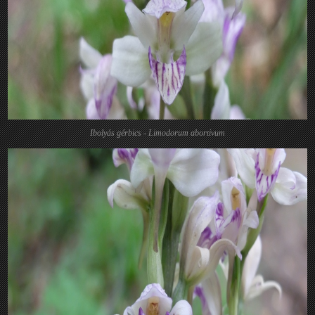
Ibolyás gérbics - Limodorum abortivum