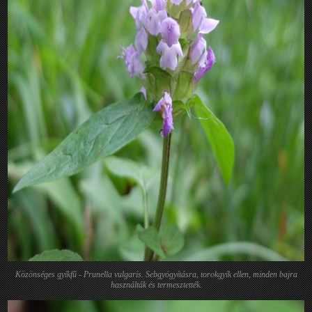
Közönséges gyíkfű - Prunella vulgaris. Sebgyógyításra, torokgyík ellen, minden bajra
használták és termesztették.