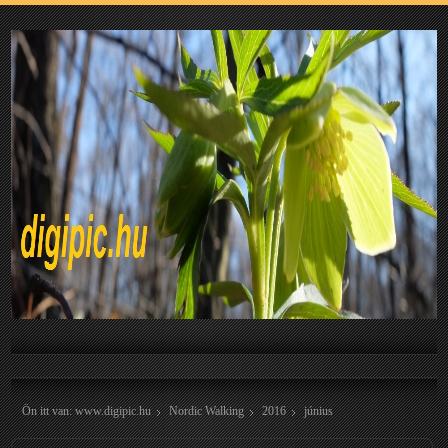
Ön itt van:
www.digipic.hu
Nordic Walking
2016
június