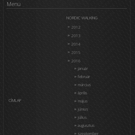
Menü
NORDIC WALKING
2012
2013
2014
2015
2016
január
február
március
április
CÍMLAP
május
június
július
augusztus
szeptember