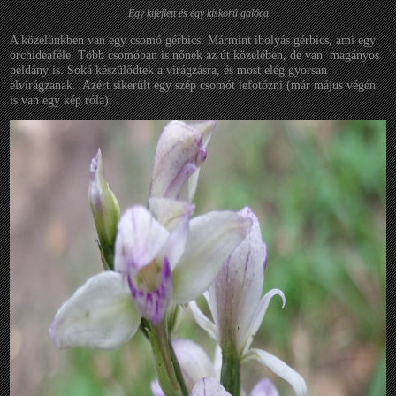
Egy kifejlett és egy kiskorú galóca
A közelünkben van egy csomó gérbics. Mármint ibolyás gérbics, ami egy
orchideaféle. Több csomóban is nőnek az út közelében, de van magányos
példány is. Soká készülődtek a virágzásra, és most elég gyorsan
elvirágzanak. Azért sikerült egy szép csomót lefotózni (már május végén
is van egy kép róla).