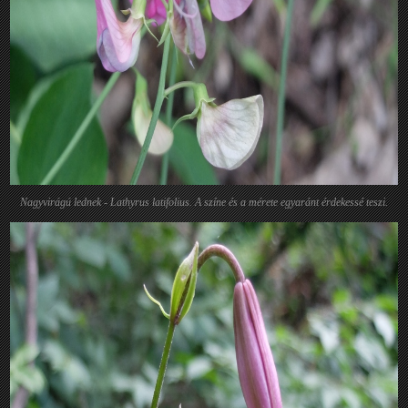
Nagyvirágú lednek - Lathyrus latifolius. A színe és a mérete egyaránt érdekessé teszi.