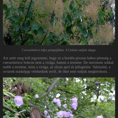
Cserszömörce teljes pompájában. A Cotinus szájvíz alapja.
Azt azért meg kell jegyeznem, hogy ez a bordós-pirosas habos jelenség a
cserszömörce bokron nem a virága, hanem a termése. De szerintem sokkal
szebb a termése, mint a virága, az olyan apró és jellegtelen. Valószínű, a
rovarok másképpp vélekednek erről, de őket nem tudjuk megkérdezni...