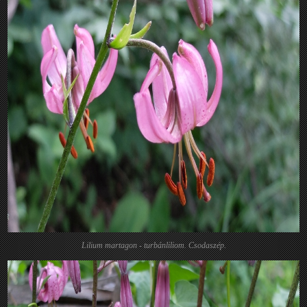
Lilium martagon - turbánliliom. Csodaszép.