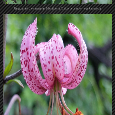
Megtaláltuk a rengeteg turbánliliomot (Lilium martagon) egy kupacban.