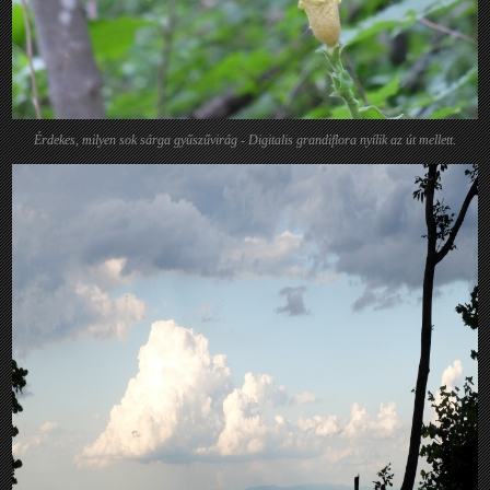
Érdekes, milyen sok sárga gyűszűvirág - Digitalis grandiflora nyílik az út mellett.