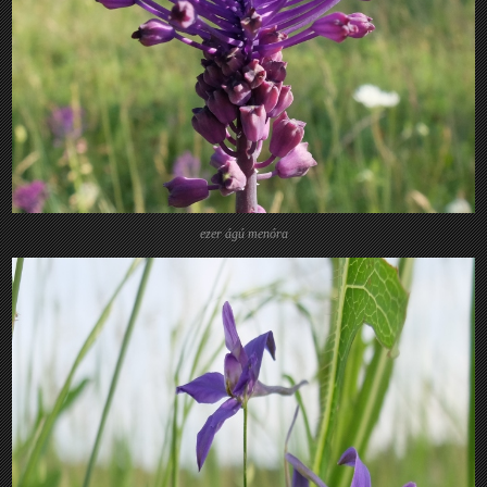
ezer ágú menóra