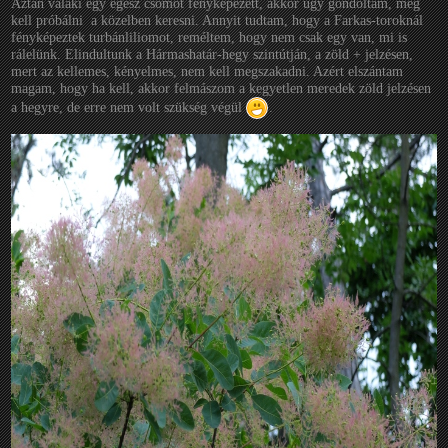
Aztán valaki egy egész csomót fényképezett, akkor úgy gondoltam, meg
kell próbálni a közelben keresni. Annyit tudtam, hogy a Farkas-toroknál
fényképeztek turbánliliomot, reméltem, hogy nem csak egy van, mi is
rálelünk. Elindultunk a Hármashatár-hegy szintútján, a zöld + jelzésen,
mert az kellemes, kényelmes, nem kell megszakadni. Azért elszántam
magam, hogy ha kell, akkor felmászom a kegyetlen meredek zöld jelzésen
a hegyre, de erre nem volt szükség végül
.