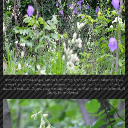
Baracklevelű harangvirágok, sátoros margitvirág, repcsény, hólyagos habszegfű, füvek,
és még ki tudja, mi minden együttes látványa olyan szép volt, hogy hosszasan álltunk, és
néztük, és örültünk... Sajnos, a kép nem adja vissza azt az élményt, de a memóriámnak jól
jön egy kis emlékeztető...