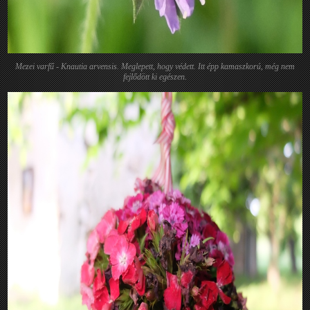
Mezei varfű - Knautia arvensis. Meglepett, hogy védett. Itt épp kamaszkorú, még nem
fejlődött ki egészen.