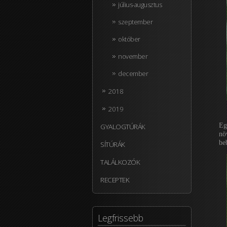
július-augusztus
szeptember
október
november
december
2018
2019
GYALOGTÚRÁK
Eg
nö
be
SÍTÚRÁK
TALÁLKOZÓK
RECEPTEK
Legfrissebb