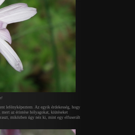
t!
ent lefényképeztem. Az egyik érdekesség, hogy
 mert az érintése hólyagokat, kiütéseket
áraszt, miközben úgy néz ki, mint egy elfuserált