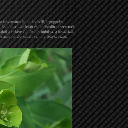
 folyamatos lábon levéstől, leguggolni,
.És hamarosan lejtőt és emelkedőt is szeretnék
 ahol a Fekete-fej tövétől indulva, a lovacskák
nte azonnal elő kellett venni a fényképezőt: