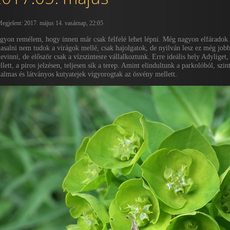
egjelent: 2017. május 14. vasárnap, 22:05
gyon remélem, hogy innen már csak felfelé lehet lépni. Még nagyon elfáradok a
hasalni nem tudok a virágok mellé, csak hajolgatok, de nyilván lesz ez még jobb
levinni, de először csak a vízszintesre vállalkoztunk. Erre ideális hely Adyliget,
llett, a piros jelzésen, teljesen sík a terep. Amint elindultunk a parkolóból, szi
talmas és látványos kutyatejek vigyorogtak az ösvény mellett.