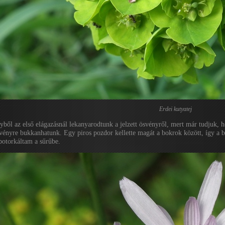
Erdei kutyatej
yből az első elágazásnál lekanyarodtunk a jelzett ösvényről, mert már tudjuk, 
vényre bukkanhatunk. Egy piros pozdor kellette magát a bokrok között, így a b
botorkáltam a sűrűbe.