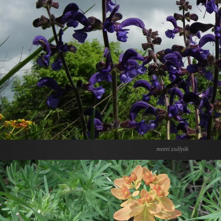
mezei zsályák