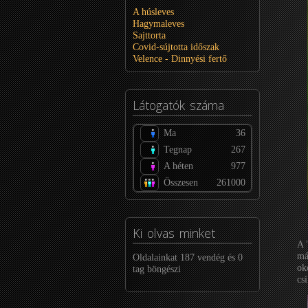
A húsleves
Hagymaleves
Sajttorta
Covid-sújtotta időszak
Velence - Dinnyési fertő
Látogatók
száma
Ma
36
Tegnap
267
A héten
977
Összesen
261000
Ki
olvas minket
A 
má
Oldalainkat 187 vendég és 0
ok
tag böngészi
cs