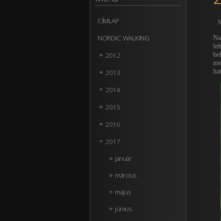
CÍMLAP
M
NORDIC WALKING
Na
le
2012
be
me
2013
ha
2014
2015
2016
2017
január
március
május
június