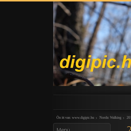
Ön itt van:
www.digipic.hu
Nordic Walking
20
Menü