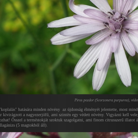
Piros pozdor (Scorzonera purpurea), védet
"koplalás" hatására minden növény az újdonság élményét jelentette, most mind
r kivirágzott a nagyezerjófű, ami szintén egy védett növény. Vigyázni kell vele,
ozhat! Ősszel a terméstokját szoktuk szagolgatni, ami finom citrusszerű illatot 
illagánizs (5 magtokból áll).