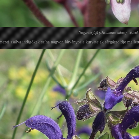
Nagyezerjófű (Dictamnus albus), védett!
mezei zsálya indigókék színe nagyon látványos a kutyatejek sárgászöldje mellett