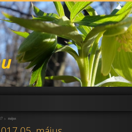
17
május
2017.05. május