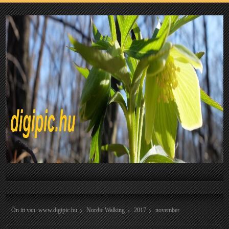
Ön itt van:
www.digipic.hu
Nordic Walking
2017
november