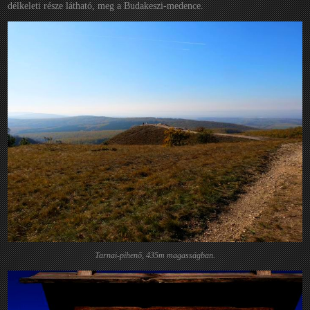
délkeleti része látható, meg a Budakeszi-medence.
Tarnai-pihenő, 435m magasságban.