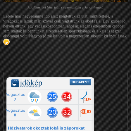
A Kilátás; jól lehet látni és azonosítani a János-hegyet.
Lefelé már negyedannyi idő alatt megtettük az utat, mint felfelé, a
virágokat is láttuk már, szóval csak vágtattunk az ebéd felé. Egy szuper jó
helyen ettünk, egy vadászközpontban, ahol az elegáns étteremben csöppet
sem utáltak ki bennünket a rendezetlen sportruhában, és a kaja is igazán
elsőrangú volt. Nagyon jó zárása volt a nagyszerűen sikerült kirándulásnak
.