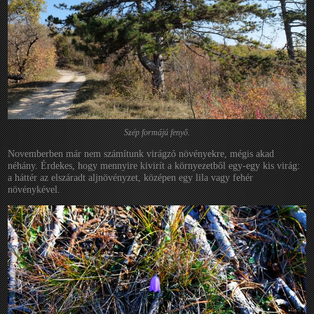
Szép formájú fenyő.
Novemberben már nem számítunk virágzó növényekre, mégis akad
néhány. Érdekes, hogy mennyire kivirít a környezetből egy-egy kis virág:
a háttér az elszáradt aljnövényzet, középen egy lila vagy fehér
növénykével.