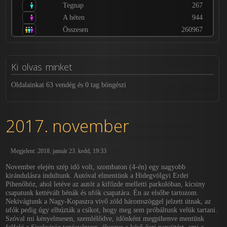
Tegnap
267
A héten
944
Összesen
260967
Ki
olvas minket
Oldalainkat 63 vendég és 0 tag böngészi
2017. november
Megjelent: 2018. január 23. kedd, 19:33
November elején szép idő volt, szombaton (4-én) egy nagyobb
kirándulásra indultunk. Autóval elmentünk a Hidegvölgyi Erdei
Pihenőhöz, ahol letéve az autót a kifőzde melletti parkolóban, kicsiny
csapatunk kettévált bénák és ufók csapatára. Én az elsőbe tartozom.
Nekivágtunk a Nagy-Kopaszra vivő zöld háromszöggel jelzett útnak, az
ufók pedig úgy elhúzták a csíkot, hogy meg sem próbáltunk velük tartani.
Szóval mi kényelmesen, szemlélődve, időnként megpihenve mentünk