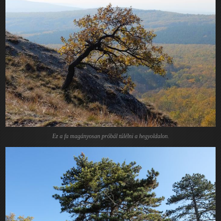
Ez a fa magányosan próbál túlélni a hegyoldalon.