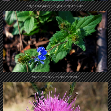
Kánya harangvirág (Campanula rapunculoides)
Ösztörűs veronika (Veronica chamaedris)