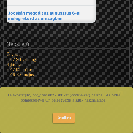
Népszerű
Üdvözlet
2017 Schladming
Sajttorta
2017.05. május
2016. 05. május
Tájékoztatjuk, hogy oldalunk sütiket (cookie-kat) használ. Az oldal
böngészésével Ön beleegyezik a sütik használatába.
© digipic.hu
Rendben