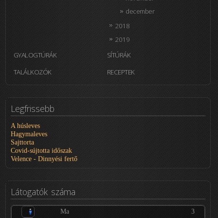
december
2018
2019
GYALOGTÚRÁK
SÍTÚRÁK
TALÁLKOZÓK
RECEPTEK
Legfrissebb
A húsleves
Hagymaleves
Sajttorta
Covid-sújtotta időszak
Velence - Dinnyési fertő
Látogatók
száma
Ma
3