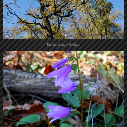
Kék ég, sárguló levelek,..