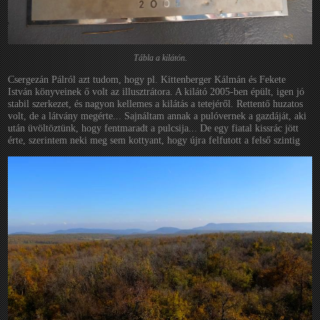
Tábla a kilátón.
Csergezán Pálról azt tudom, hogy pl. Kittenberger Kálmán és Fekete
István könyveinek ő volt az illusztrátora. A kilátó 2005-ben épült, igen jó
stabil szerkezet, és nagyon kellemes a kilátás a tetejéről. Rettentő huzatos
volt, de a látvány megérte... Sajnáltam annak a pulóvernek a gazdáját, aki
után üvöltöztünk, hogy fentmaradt a pulcsija... De egy fiatal kissrác jött
érte, szerintem neki meg sem kottyant, hogy újra felfutott a felső szintig