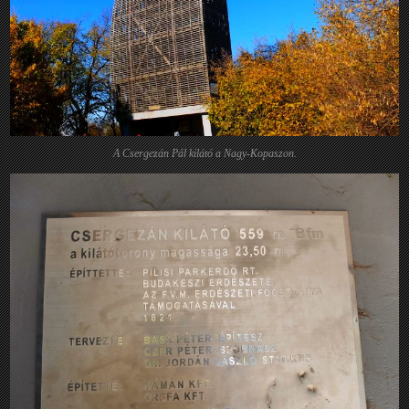
A Csergezán Pál kilátó a Nagy-Kopaszon.