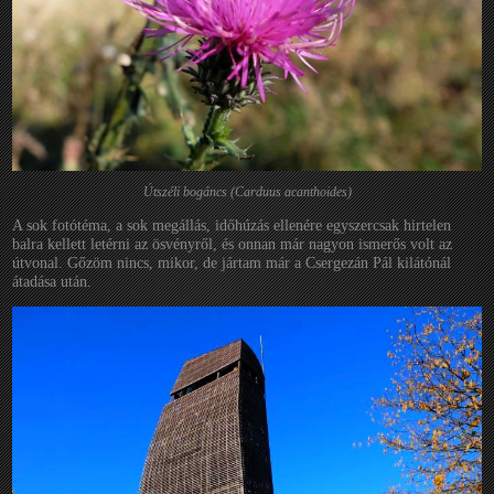
Útszéli bogáncs (Carduus acanthoides)
A sok fotótéma, a sok megállás, időhúzás ellenére egyszercsak hirtelen
balra kellett letérni az ösvényről, és onnan már nagyon ismerős volt az
útvonal. Gőzöm nincs, mikor, de jártam már a Csergezán Pál kilátónál
átadása után.