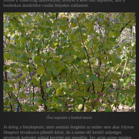
felfelé a Sisakvirág tanösvényen, élvezve a késő őszi napsütést, ami a
lombokon átszűrődve csodás fényeket csillantott.
Őszi napsütés a lombok között.
Jó dolog a fényképezés, mert asztmás öregként az ember nem akar folyton
lihegésre hivatkozva pihenőt kérni, de a szeme elé kerülő szépséges
növények kedvéért sokkal kevésbé gáz megállni. Így aztán szinte minden