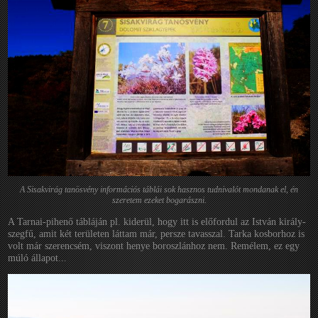
A Sisakvirág tanösvény információs táblái sok hasznos tudnivalót mondanak el, én
szeretem ezeket bogarászni.
A Tarnai-pihenő tábláján pl. kiderül, hogy itt is előfordul az István király-
szegfű, amit két területen láttam már, persze tavasszal. Tarka kosborhoz is
volt már szerencsém, viszont henye boroszlánhoz nem. Remélem, ez egy
múló állapot...