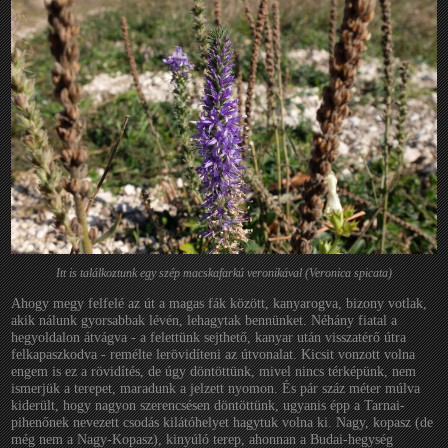
Itt is találkoztunk egy szép macskafarkú veronikával (Veronica spicata)
Ahogy megy felfelé az út a magas fák között, kanyarogva, bizony votlak,
akik nálunk gyorsabbak lévén, lehagytak bennünket. Néhány fiatal a
hegyoldalon átvágva - a felettünk sejthető, kanyar után visszatérő útra
felkapaszkodva - remélte lerövidíteni az útvonalat. Kicsit vonzott volna
engem is ez a rövidítés, de úgy döntöttünk, mivel nincs térképünk, nem
ismerjük a terepet, maradunk a jelzett nyomon. És pár száz méter múlva
kiderült, hogy nagyon szerencsésen döntöttünk, ugyanis épp a Tarnai-
pihenőnek nevezett csodás kilátóhelyet hagytuk volna ki. Nagy, kopasz (de
még nem a Nagy-Kopasz), kinyúló terep, ahonnan a Budai-hegység