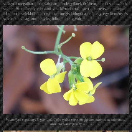
virágnál megálltam, bár valóban mindegyiknek örültem, mert csodaszépek
voltak. Sok növény épp attól volt kiemelkedő, mert a környezete elsárgult,
lehullott levelekből állt, de itt-ott mégis kidugta a fejét egy-egy kemény és
szívós kis virág, ami tényleg üdítő élmény volt.
Valamilyen repcsény (Erysimum). Több védett repcsény faj van, talán ez az odoratum,
azaz magyar repcsény.