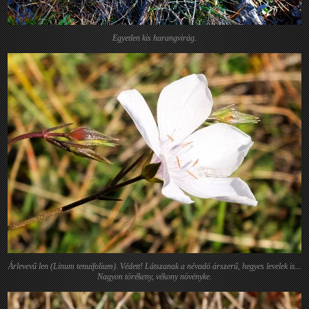
Egyetlen kis harangvirág.
Árlevevű len (Linum tenuifolium). Védett! Látszanak a névadó árszerű, hegyes levelek is...
Nagyon törékeny, vékony növényke.