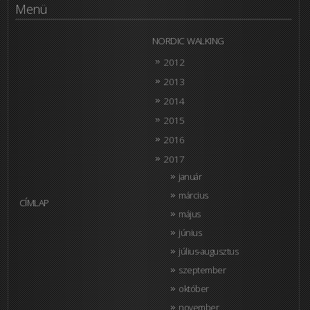
Menü
NORDIC WALKING
2012
2013
2014
2015
2016
2017
január
március
CÍMLAP
május
június
július-augusztus
szeptember
október
november